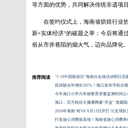
等方面的优势，共同解决传统非遗项目
在签约仪式上，海南省烘焙行业协会
新+实体经济”的破题之举；今后将通
俗从市井巷陌的烟火气，迈向品牌化、
“5·19中国旅游日”海南分会场活动明日启
推荐阅读
投诉较去年增长201%！海口发布手机分
今年海口小学六年级教育质量监测时间公
海口：百万粉丝主播遭网暴“开盒” 泄露
2026年海南“村VA”6月13日开打 32支球
打造放心消费新高地！海南省放心消费单位