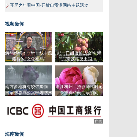
开局之年看中国·开放自贸港网络主题活动
视频新闻
解码黎锦：一针一线中蕴
那一口甜蜜鲜达全球 海
藏黎族“文化密码”
南荔枝火出国
南方多地将有较强降雨：
浙江杭州：摄影师延时记
国家防总办公室部署防汛
录重瓣芍药绽放瞬间
工作
广告
海南新闻