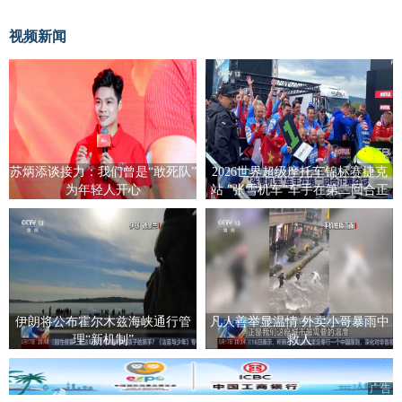
视频新闻
苏炳添谈接力：我们曾是“敢死队”
2026世界超级摩托车锦标赛捷克
为年轻人开心
站 "张雪机车"车手在第二回合正
赛夺冠
伊朗将公布霍尔木兹海峡通行管
凡人善举显温情 外卖小哥暴雨中
理“新机制”
救人
广告