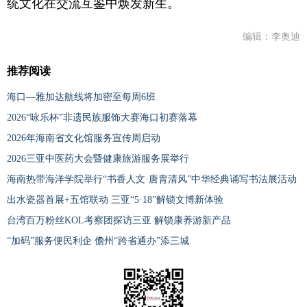
统文化在交流互鉴中焕发新生。
编辑：李奥迪
推荐阅读
海口—雅加达航线将加密至每周6班
2026“咏乐杯”非遗民族服饰大赛海口初赛落幕
2026年海南省文化馆服务宣传周启动
2026三亚中医药大会暨健康旅游服务展举行
海南热带海洋学院举行“书香人文·唐胄清风”中华经典诵写书法展活动
出水瓷器首展+五馆联动 三亚“5·18”解锁文博新体验
台湾百万粉丝KOL考察团探访三亚 解锁康养游新产品
“加码”服务便民利企 儋州“跨省通办”添三城