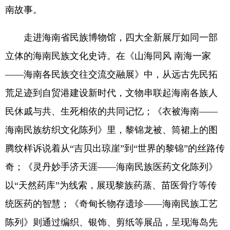
南故事。
走进海南省民族博物馆，四大全新展厅如同一部
立体的海南民族文化史诗。在《山海同风 南海一家
——海南各民族交往交流交融展》中，从远古先民拓
荒足迹到自贸港建设新时代，文物串联起海南各族人
民休戚与共、生死相依的共同记忆；《衣被海南——
海南民族纺织文化陈列》里，黎锦龙被、筒裙上的图
腾纹样诉说着从“吉贝出琼崖”到“世界的黎锦”的丝路传
奇；《灵丹妙手济天涯——海南民族医药文化陈列》
以“天然药库”为线索，展现黎族药蒸、苗医骨疗等传
统医药的智慧；《奇甸长物存遗珍——海南民族工艺
陈列》则通过编织、银饰、剪纸等展品，呈现海岛先