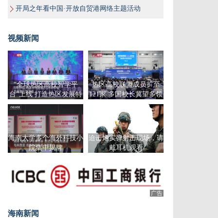
开局之年看中国·开放自贸港网络主题活动
视频新闻
“全球热区高校智学平
热区高校联盟成员扩至
台”上线 打造热区发展特
121家 多国校长冀望多领
色课程
域深化合作
海南大学多个海外科技小
迫击炮实弹射击现场，请
院集中揭牌
戴耳机观看
广告
海南新闻