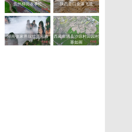
贵州梯田农事忙
陕西壶口金瀑飞流
湖南张家界现壮美云海
西藏察隅县沙琼村田园村
寨如画