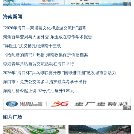
广告
海南新闻
“2026年海口—柬埔寨文化和旅游交流日”启幕
聚焦百年变局与大国外交 乐玉成在琼作学术报告
“洋医生”沈义扬扎根海南十三载
《给阿嬷的情书》热播 海南收集保护侨批档案
琼港青年共话自贸交流活动在海口举行
2026年“海口杯”乒乓球联赛开赛 “国球进商圈”激发城市新活力
海口市：免费公交等多举措护航高考学子出行
海南油价今起上调 92号汽油每升9.89元
广告
图片广场