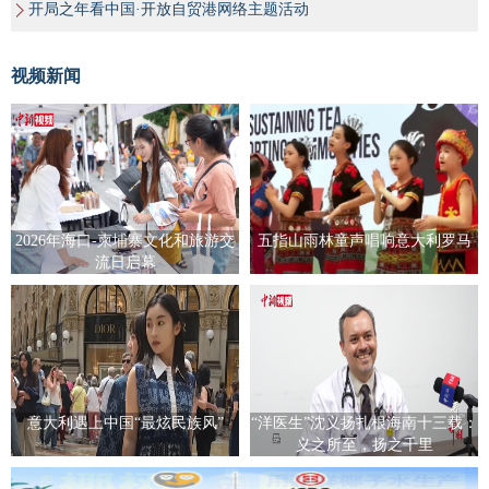
开局之年看中国·开放自贸港网络主题活动
视频新闻
2026年海口-柬埔寨文化和旅游交
五指山雨林童声唱响意大利罗马
流日启幕
意大利遇上中国“最炫民族风”
“洋医生”沈义扬扎根海南十三载：
义之所至，扬之千里