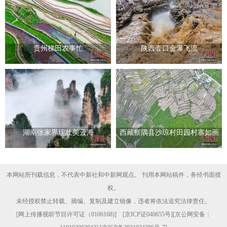
贵州梯田农事忙
陕西壶口金瀑飞流
湖南张家界现壮美云海
西藏察隅县沙琼村田园村寨如画
本网站所刊载信息，不代表中新社和中新网观点。 刊用本网站稿件，务经书面授
权。
未经授权禁止转载、摘编、复制及建立镜像，违者将依法追究法律责任。
[
网上传播视听节目许可证（0106168)
] [
京ICP证040655号
][京公网安备：