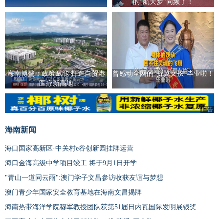
的“航天梦”同频了！
海南博螯：政策赋能 打造自贸港
曾感动全网的“折翼女孩”毕业啦！
医疗新高地
广告
海南新闻
海口国家高新区·中关村e谷创新园挂牌运营
海口金海高级中学项目竣工 将于9月1日开学
"青山一道同云雨":澳门学子文昌参访收获友谊与梦想
澳门青少年国家安全教育基地在海南文昌揭牌
海南热带海洋学院穆军教授团队获第51届日内瓦国际发明展银奖