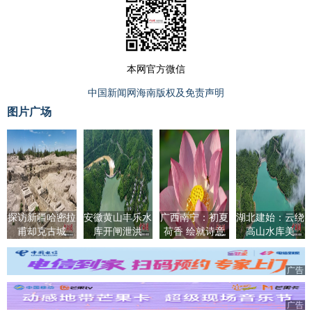
本网官方微信
中国新闻网海南版权及免责声明
图片广场
探访新疆哈密拉
安徽黄山丰乐水
广西南宁：初夏
湖北建始：云绕
甫却克古城
库开闸泄洪
荷香 绘就诗意
高山水库美
画卷
广告
广告