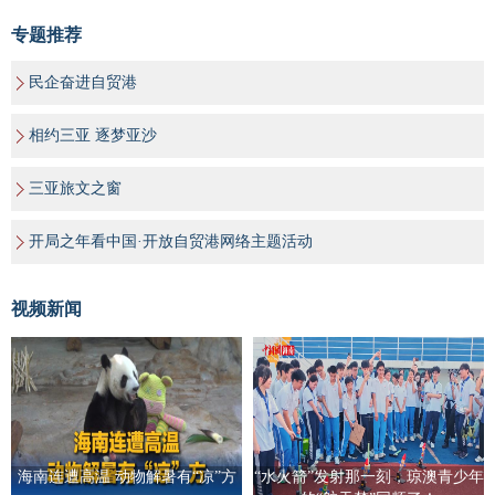
专题推荐
民企奋进自贸港
相约三亚 逐梦亚沙
三亚旅文之窗
开局之年看中国·开放自贸港网络主题活动
视频新闻
海南连遭高温 动物解暑有“凉”方
“水火箭”发射那一刻，琼澳青少年