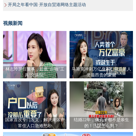
开局之年看中国·开放自贸港网络主题活动
视频新闻
林志玲辞任董事，起底“台独”工
马斯克冲刺万亿身家，背后是人
具“文策院”
类最昂贵的豪赌
国家首次专门发文，解决未落户
结婚22年，俩儿子都不是亲生
常住人口急难愁盼
的！法院怎么判？