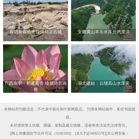
探访新疆哈密拉甫却克古城
安徽黄山丰乐水库开闸泄洪
广西南宁：初夏荷香 绘就诗意画
湖北建始：云绕高山水库美
卷
本网站所刊载信息，不代表中新社和中新网观点。 刊用本网站稿件，务经书面授
权。
未经授权禁止转载、摘编、复制及建立镜像，违者将依法追究法律责任。
[
网上传播视听节目许可证（0106168)
] [
京ICP证040655号
][京公网安备：