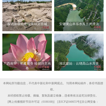
探访新疆哈密拉甫却克古城
安徽黄山丰乐水库开闸泄洪
广西南宁：初夏荷香 绘就诗意画
湖北建始：云绕高山水库美
卷
本网站所刊载信息，不代表中新社和中新网观点。 刊用本网站稿件，务经书面授
权。
未经授权禁止转载、摘编、复制及建立镜像，违者将依法追究法律责任。
[
网上传播视听节目许可证（0106168)
] [
京ICP证040655号
][京公网安备：