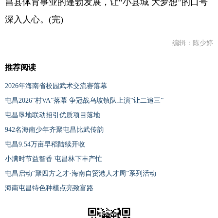
昌县体育事业的蓬勃发展，让“小县城 大梦想”的口号
深入人心。(完)
编辑：陈少婷
推荐阅读
2026年海南省校园武术交流赛落幕
屯昌2026“村VA”落幕 争冠战乌坡镇队上演“让二追三”
屯昌垦地联动招引优质项目落地
942名海南少年齐聚屯昌比武传韵
屯昌9.54万亩早稻陆续开收
小满时节益智香 屯昌林下丰产忙
屯昌启动“聚四方之才·海南自贸港人才周”系列活动
海南屯昌特色种植点亮致富路