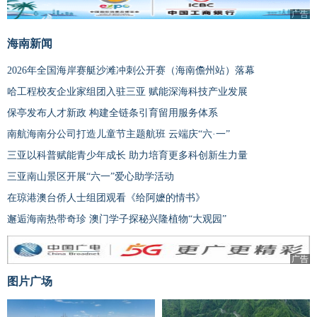
广告
海南新闻
2026年全国海岸赛艇沙滩冲刺公开赛（海南儋州站）落幕
哈工程校友企业家组团入驻三亚 赋能深海科技产业发展
保亭发布人才新政 构建全链条引育留用服务体系
南航海南分公司打造儿童节主题航班 云端庆“六·一”
三亚以科普赋能青少年成长 助力培育更多科创新生力量
三亚南山景区开展“六一”爱心助学活动
在琼港澳台侨人士组团观看《给阿嬷的情书》
邂逅海南热带奇珍 澳门学子探秘兴隆植物“大观园”
广告
图片广场