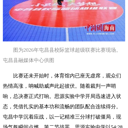
图为2026年屯昌县校际篮球超级联赛比赛现场。
屯昌县融媒体中心供图
比赛还未开始时，体育馆内已座无虚席，观众们
热情高涨，呐喊助威声此起彼伏。随着裁判一声哨
响，总决赛正式打响。思源实验中学开局迅速进入状
态，凭借扎实的基本功和流畅的团队配合连续得分。
屯昌中学沉着应战，以一记精准三分球打破僵局，现
场气氛瞬间点燃。第二节战罢，思源实验中学以54:28