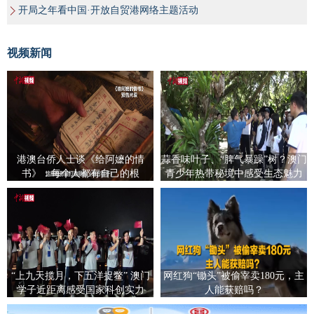
开局之年看中国·开放自贸港网络主题活动
视频新闻
港澳台侨人士谈《给阿嬷的情
蒜香味叶子、“脾气暴躁”树？澳门
书》：每个人都有自己的根
青少年热带秘境中感受生态魅力
“上九天揽月，下五洋捉鳖” 澳门
网红狗“锄头”被偷宰卖180元，主
学子近距离感受国家科创实力
人能获赔吗？