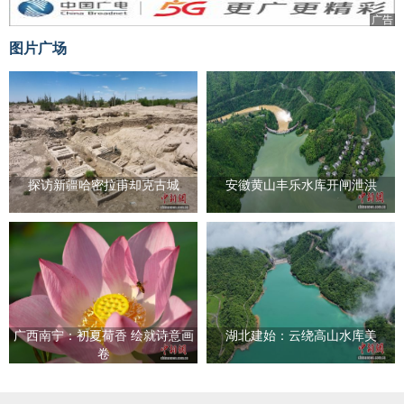
广告
图片广场
探访新疆哈密拉甫却克古城
安徽黄山丰乐水库开闸泄洪
广西南宁：初夏荷香 绘就诗意画
湖北建始：云绕高山水库美
卷