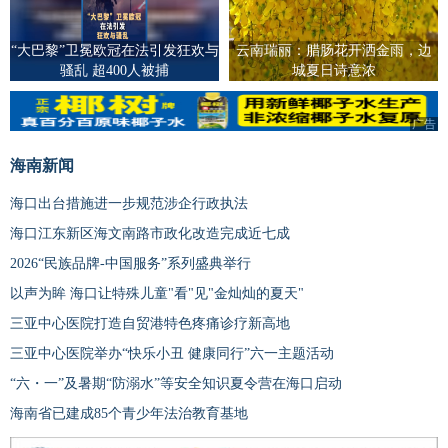
“大巴黎”卫冕欧冠在法引发狂欢与
云南瑞丽：腊肠花开洒金雨，边
骚乱 超400人被捕
城夏日诗意浓
广告
海南新闻
海口出台措施进一步规范涉企行政执法
海口江东新区海文南路市政化改造完成近七成
2026“民族品牌-中国服务”系列盛典举行
以声为眸 海口让特殊儿童"看"见"金灿灿的夏天"
三亚中心医院打造自贸港特色疼痛诊疗新高地
三亚中心医院举办“快乐小丑 健康同行”六一主题活动
“六・一”及暑期“防溺水”等安全知识夏令营在海口启动
海南省已建成85个青少年法治教育基地