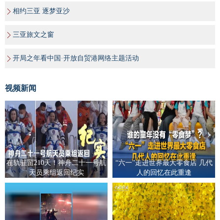
相约三亚 逐梦亚沙
三亚旅文之窗
开局之年看中国·开放自贸港网络主题活动
视频新闻
在轨驻留210天！神舟二十一号航
“六一”走进世界最大零食店 几代
天员乘组返回纪实
人的回忆在此重逢