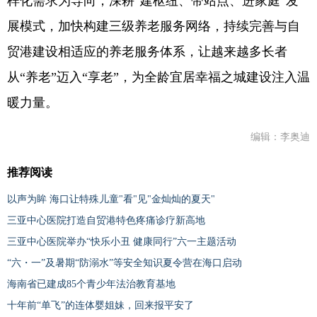
样化需求为导向，深耕“建枢纽、带站点、进家庭”发
展模式，加快构建三级养老服务网络，持续完善与自
贸港建设相适应的养老服务体系，让越来越多长者
从“养老”迈入“享老”，为全龄宜居幸福之城建设注入温
暖力量。
编辑：李奥迪
推荐阅读
以声为眸 海口让特殊儿童"看"见"金灿灿的夏天"
三亚中心医院打造自贸港特色疼痛诊疗新高地
三亚中心医院举办“快乐小丑 健康同行”六一主题活动
“六・一”及暑期“防溺水”等安全知识夏令营在海口启动
海南省已建成85个青少年法治教育基地
十年前“单飞”的连体婴姐妹，回来报平安了