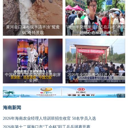
黄河壶口瀑布现半清半浊“鸳鸯
“考一半突然发现自己在高考”考生
锅”奇特景观
超绝心态应对高考
中国机器人亮相美国达人秀刷屏
2026年全国高考今日进入第二天
全网
广告
海南新闻
2026年海南农业经理人培训班招生收官 50名学员入选
2026年第十二届海口市“工会杯”职工乒乓球赛开赛