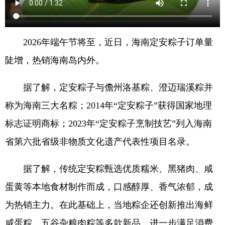
2026年端午节将至，近日，海南定安粽子订单量
陡增，热销海南岛内外。
据了解，定安粽子与儋州洛基粽、澄迈瑞溪粽并
称为海南三大名粽；2014年“定安粽子”获得国家地理
标志证明商标；2023年“定安粽子烹制技艺”列入海南
省第六批省级非物质文化遗产代表性项目名录。
据了解，传统定安粽甄选优质糯米、黑猪肉、咸
蛋黄等本地食材制作而成，口感醇厚、香气浓郁，成
为热销主力。在此基础上，当地粽企还创新推出海鲜
咸蛋粽、五谷杂粮肉粽等多款新品，进一步满足消费