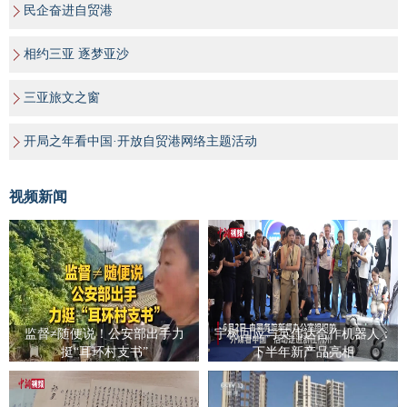
民企奋进自贸港
相约三亚 逐梦亚沙
三亚旅文之窗
开局之年看中国·开放自贸港网络主题活动
视频新闻
监督≠随便说！公安部出手力
宇树回应与英伟达合作机器人：
挺“耳环村支书”
下半年新产品亮相