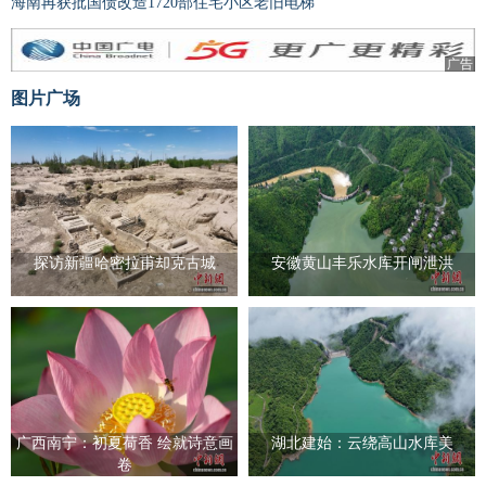
海南再获批国债改造1720部住宅小区老旧电梯
广告
图片广场
探访新疆哈密拉甫却克古城
安徽黄山丰乐水库开闸泄洪
广西南宁：初夏荷香 绘就诗意画
湖北建始：云绕高山水库美
卷