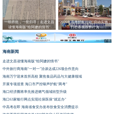
一纸侨批，一世归寻：走进文昌
“2026年高考护航行动”启动实施：
读懂海南版“给阿嬷的情书”
打击各类作弊行为
广告
海南新闻
走进文昌读懂海南版“给阿嬷的情书”
中外旅行商海南“一对一”洽谈达成226项合作意向
海南万宁迎来首所高校 聚焦食品药品与大健康领域
开展专项巡查 海口市严控噪声护航“两考”
海口经济圈将率先推进燃气领域转型升级
海口63家银行网点实现社保医保“就近办”
中高考在即 海南省食安办发布饮食安全消费提示