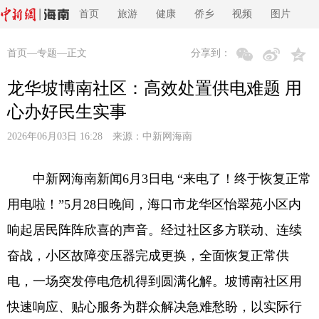
首页
旅游
健康
侨乡
视频
图片
首页
—
专题
—正文
分享到：
龙华坡博南社区：高效处置供电难题 用
心办好民生实事
2026年06月03日 16:28 来源：
中新网海南
中新网海南新闻6月3日电 “来电了！终于恢复正常
用电啦！”5月28日晚间，海口市龙华区怡翠苑小区内
响起居民阵阵欣喜的声音。经过社区多方联动、连续
奋战，小区故障变压器完成更换，全面恢复正常供
电，一场突发停电危机得到圆满化解。坡博南社区用
快速响应、贴心服务为群众解决急难愁盼，以实际行