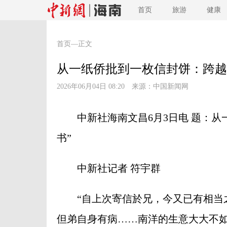
首页
旅游
健康
首页
—正文
从一纸侨批到一枚信封饼：跨越
2026年06月04日 08:20 来源：
中国新闻网
中新社海南文昌6月3日电 题：从
书”
中新社记者 符宇群
“自上次寄信於兄，今又已有相当之
但弟自身有病……南洋的生意大大不