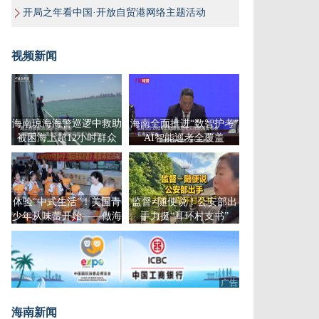
开局之年看中国·开放自贸港网络主题活动
视频新闻
海南琼海海警巡逻中救助
海南全面推进“数智护考”
被困海上超12小时群众
AI智能巡考全覆盖
体验“中式生活”！美国青
监督≠随便说！公安部出
少年从味蕾开始——做海
手力挺“耳环村支书”
南粉、调制清补凉、包饺
子
广告
海南新闻