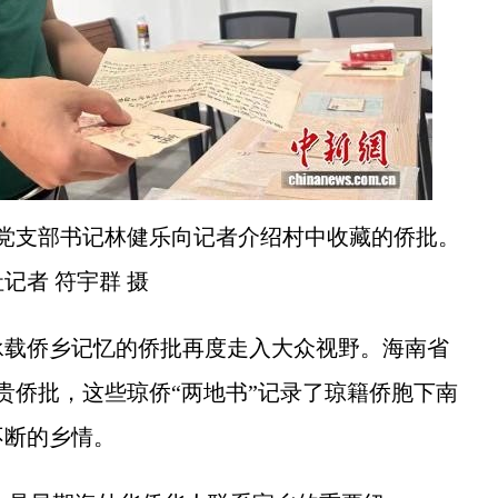
村党支部书记林健乐向记者介绍村中收藏的侨批。
记者 符宇群 摄
载侨乡记忆的侨批再度走入大众视野。海南省
珍贵侨批，这些琼侨“两地书”记录了琼籍侨胞下南
不断的乡情。