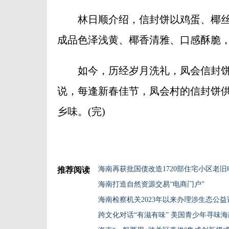
林日顺介绍，信封饼以鸡蛋、椰丝
成品色泽浅黄、椰香清雅、口感酥脆
如今，历经岁月洗礼，凤会信封饼
说，每逢新春佳节，凤会村的信封饼
乡味。(完)
海南再获批国债改造1720部住宅小区老旧
推荐阅读
海南打造自然资源交易“电商门户”
海南检察机关2023年以来办理涉生态公益诉
跨文化对话“有滋有味” 美国青少年寻味海