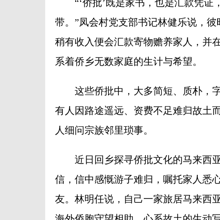
“‘侨批’既是家书，也是汇款凭证
带。”凤会村党支部书记林健乐说，彼
稍有收入便会汇款寄物赡养家人，并
系着侨乡无数家庭的生计与希望。
这些侨批中，大多简短、质朴，字
有人因路途遥远、资费不足难归故土
人细问宗族邻里琐事。
近日回乡探寻侨批文化的马来西亚
信，信中感慨游子难归，嘱托家人悉
友。林明任说，自己一家旅居马来西
海外侨胞守望相助、心系故土的生动