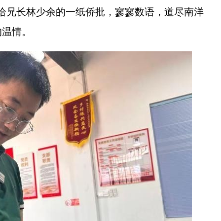
明写给兄长林少余的一纸侨批，寥寥数语，道尽南洋
的温情。