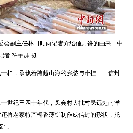
村委会副主任林日顺向记者介绍信封饼的由来。中
记者 符宇群 摄
一样，承载着跨越山海的乡愁与牵挂——信封
十世纪三四十年代，凤会村大批村民远赴南洋
侨还将老家特产椰香薄饼制作成信封的形状，托
安”。