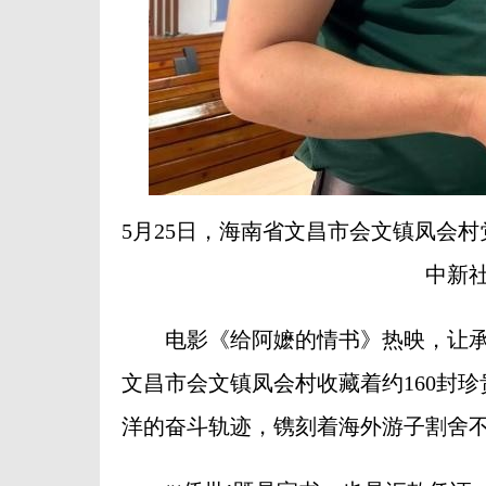
5月25日，海南省文昌市会文镇凤会
中新社
电影《给阿嬷的情书》热映，让承
文昌市会文镇凤会村收藏着约160封
洋的奋斗轨迹，镌刻着海外游子割舍