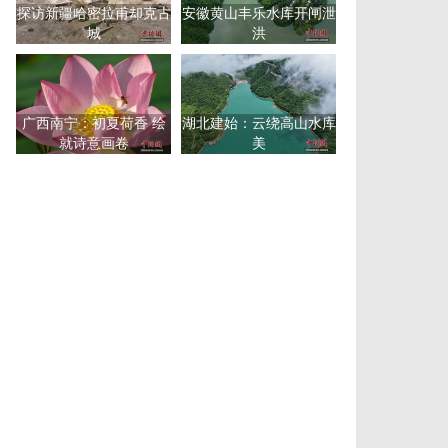
探访新疆哈密拉甫却克古
安徽黄山丰乐水库开闸泄
城
洪
广西南宁：初夏荷香 绘
湖北建始：云绕高山水库
就诗意画卷
美