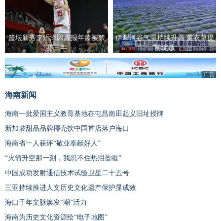
篮坛新秀李沂泽因虚报年龄被禁
伊犁河谷气温持续升高 薰衣草提
赛三年
前绽放
广告
海南新闻
海南一批爱国主义教育基地在屯昌南田起义旧址授牌
新加坡甜品品牌椰壳饮中国首店落户海口
海南省一人获评“敬业奉献好人”
“火箭升空那一刻，我忍不住热泪盈眶”
中国成功发射通信技术试验卫星二十五号
三亚持续推进人文历史文化遗产保护显成效
海口千年文脉焕发“潮”活力
海南为历史文化资源绘“电子地图”