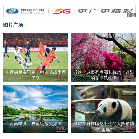
广告
图片广场
中泰男足友谊赛：中国队战平泰
【这个城市有点潮】杭州：这里
国队
的花期已排满
河南睢县：夏荷绽放美如画
探访首只在印尼出生的大熊猫幼
仔“里奥”