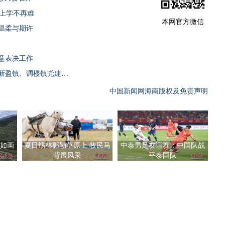
生上学不再难
本网官方微信
温柔与期许
意表决工作
休渔不“休”服务 增收不“靠”等待——临高新盈镇、调楼镇党建引领护航渔民安稳度休渔期
中国新闻网海南版权及免责声明
如画
夏日锡林郭勒草原上 牧民马
中泰男足友谊赛：中国队战
背展风采
平泰国队