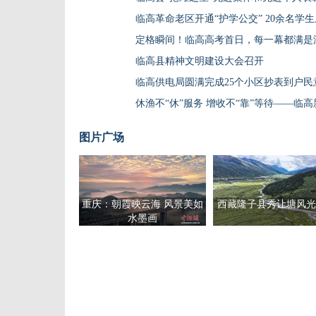
临高革命老区开通“护学公交” 20余名学
定格瞬间！临高高考首日，每一幕都满是
临高县精神文明建设大会召开
临高供电局圆满完成25个小区抄表到户民
图片广场
重庆：朝霞映云海 风景美如
西藏隆子县秀让塘风光
水墨画