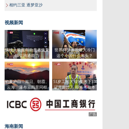
相约三亚 逐梦亚沙
视频新闻
脑植入装置帮助患者恢复
世界杯开赛现最大冷门
独立沟通能力
这个小国什么来头？
初夏庐山：旭日、朝霞、
51岁工地大叔9年考下13
云海、瀑布云四景同框
证月薪过万 即将考取本
科文凭
广告
海南新闻