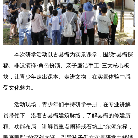
本次研学活动以古县衙为实景课堂，围绕“县衙探
秘、非遗演绎·角色扮演、亲子廉洁手工”三大核心板
块，让青少年走出课本、走进文物，在实景体验中感
受文化魅力。
活动现场，青少年们手持研学手册，在专业讲解
员带领下，沿着古县衙建筑脉络，了解县衙的修建历
程、功能布局。讲解员重点阐释戒石坊上“尔俸尔禄，
民膏民脂”的深刻内涵，引导孩子们在实景研学中解锁