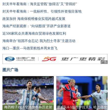
封关半年看海南：海关监管既"放得活"又"管得好"
封关半年看海南：一批标杆性、引领性外资项目落地
政策加持 海南保税维修业实现跨越式发展
海南产经新观察：“向绿图强”开辟产业新赛道
近500家民企共逐海南自贸港绿色发展红利
海南举办“祖国不会忘记·我为烈士寻亲”主题活动
海口—重庆—马德里航线本周末首飞
广告
图片广场
梅西帽子戏法登顶世界杯历史射
挪威队4-1战胜伊拉克队 哈兰德世