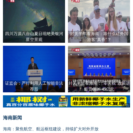
四川万源八台山夏日现绝美银河
封关半年看海南：靠什么让外国
星空景观
游客“真香”？
证监会：严打利用人工智能非法
封关半年看海南：“零关税”政策进
荐股
口货值26.45亿元
广告
海南新闻
海南：聚焦航空、航运枢纽建设，持续扩大对外开放