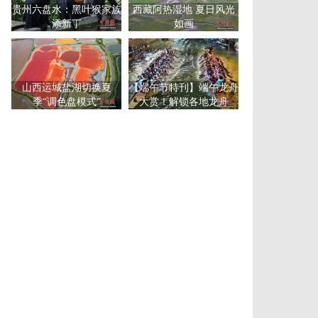
贵州六盘水：黑叶猴家族
西藏阿热湿地 夏日风光
添新丁
如画
山西运城盐湖切换夏
【端午节特刊】端午龙舟
季“调色盘模式”
大赏！解锁各地龙舟
赛“花式”玩法