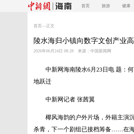
首页
旅游
健康
首页
—正文
陵水海归小镇向数字文创产业高
2026年06月24日 08:28 来源：
中国新闻网
中新网海南陵水6月23日电 题：何
地跃迁
中新网记者 张茜翼
椰风海韵的户外片场，外籍主演沉
杀青，下一个剧组已接档筹备……在