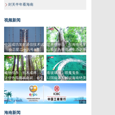
封关半年看海南
视频新闻
中国成功发射通信技术试
世界雨林日：在海南吊罗
验卫星二十六号A星
山看见热带雨林生态之美
植物绞杀、独木成林……
看玻璃海、喂魔鬼鱼……
这些热带雨林奇观，你见
12国媒体人解锁海南绝美
过吗？
海岛
广告
海南新闻