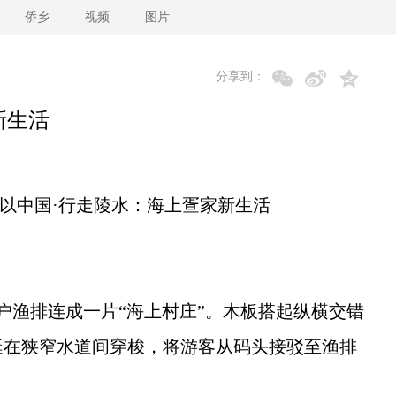
侨乡
视频
图片
分享到：
新生活
以中国·行走陵水：海上疍家新生活
渔排连成一片“海上村庄”。木板搭起纵横交错
艇在狭窄水道间穿梭，将游客从码头接驳至渔排