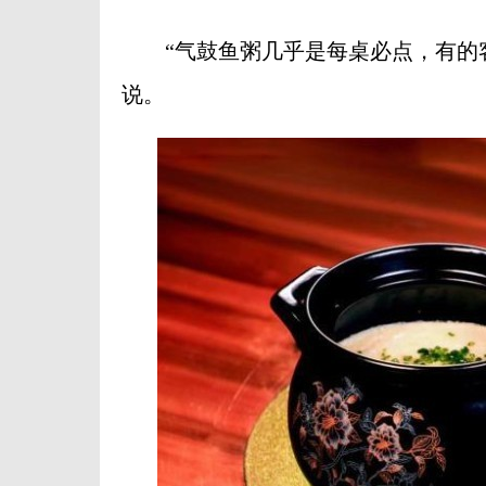
“气鼓鱼粥几乎是每桌必点，有的客
说。