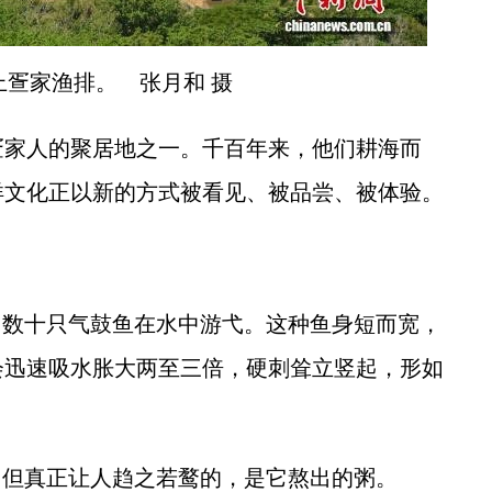
上疍家渔排。 张月和 摄
家人的聚居地之一。千百年来，他们耕海而
洋文化正以新的方式被看见、被品尝、被体验。
数十只气鼓鱼在水中游弋。这种鱼身短而宽，
会迅速吸水胀大两至三倍，硬刺耸立竖起，形如
但真正让人趋之若鹜的，是它熬出的粥。