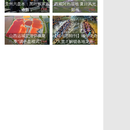
贵州六盘水：黑叶猴家族
西藏阿热湿地 夏日风光
添新丁
如画
山西运城盐湖切换夏
【端午节特刊】端午龙舟
季“调色盘模式”
大赏！解锁各地龙舟
赛“花式”玩法