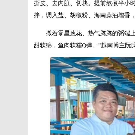
撕皮、去内脏、切块。提前熬煮半小
拌，调入盐、胡椒粉、海南蒜油增香
撒着零星葱花、热气腾腾的粥端上餐
甜软绵，鱼肉软糯Q弹。”越南博主阮