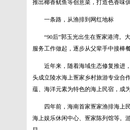
推出椰香鱿鱼等创意菜，打造色香味
一条路，从渔排到网红地标
“90后”郭玉光出生在疍家港湾。
服务工作做起，逐步从父辈手中接棒
近年来，随着海域生态修复推进，
头成立陵水海上疍家乡村旅游专业合
蕴、海洋元素为特色的海上民宿，成
四年前，海南首家疍家渔排海上民宿
海上娱乐休闲中心、疍家陈列馆等。
目。