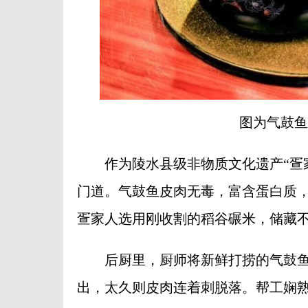
图为气鼓鱼
作为陵水县级非物质文化遗产“疍家
门道。气鼓鱼皮肉无毒，富含蛋白质
疍家人选用刚收割的稻谷碾米，储藏
后厨里，厨师将新鲜打捞的气鼓鱼
出，太久则皮肉连着刺脱落。帮工娴