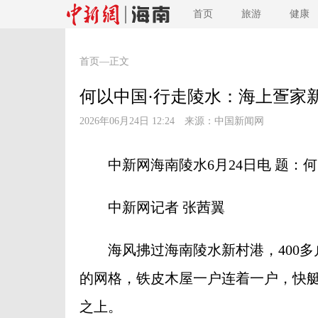
首页
旅游
健康
首页
—正文
何以中国·行走陵水：海上疍家
2026年06月24日 12:24 来源：
中国新闻网
中新网海南陵水6月24日电 题：何
中新网记者 张茜翼
海风拂过海南陵水新村港，400多户
的网格，铁皮木屋一户连着一户，快
之上。