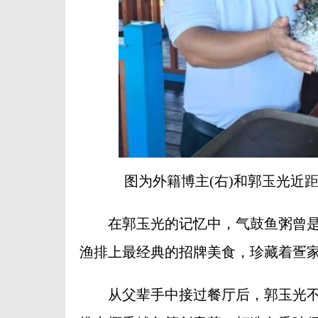
图为外籍博主(右)和郭玉光近
在郭玉光的记忆中，气鼓鱼粥曾是祖
渔排上最经典的招牌美食，珍藏着疍
从父辈手中接过餐厅后，郭玉光不