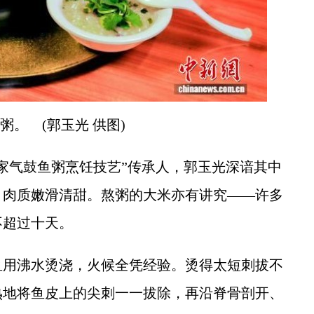
粥。 (郭玉光 供图)
气鼓鱼粥烹饪技艺”传承人，郭玉光深谙其中
，肉质嫩滑清甜。熬粥的大米亦有讲究——许多
不超过十天。
用沸水烫浇，火候全凭经验。烫得太短刺拔不
熟地将鱼皮上的尖刺一一拔除，再沿脊骨剖开、