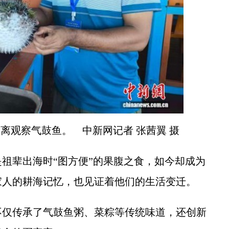
距离观察气鼓鱼。 中新网记者 张茜翼 摄
辈出海时“图方便”的果腹之食，如今却成为
家人的耕海记忆，也见证着他们的生活变迁。
仅传承了气鼓鱼粥、菜粽等传统味道，还创新