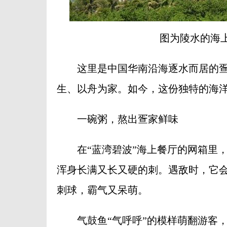
图为陵水的海
这里是中国华南沿海逐水而居的疍
生、以舟为家。如今，这份独特的海
一碗粥，熬出疍家鲜味
在“蓝湾碧波”海上餐厅的网箱里，
浑身长满又长又硬的刺。遇敌时，它
刺球，霸气又呆萌。
气鼓鱼“气呼呼”的模样萌翻游客，