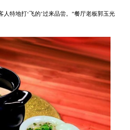
人特地打‘飞的’过来品尝。”餐厅老板郭玉光