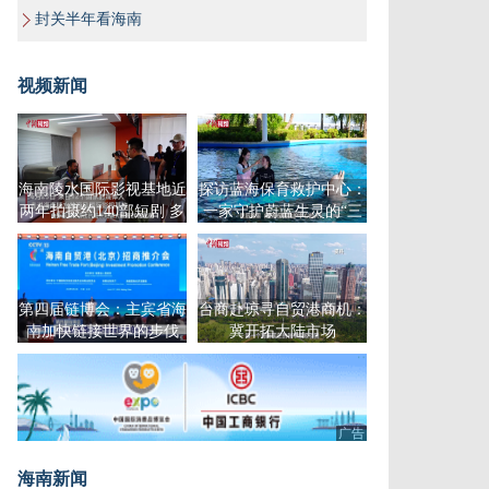
封关半年看海南
视频新闻
海南陵水国际影视基地近
探访蓝海保育救护中心：
两年拍摄约140部短剧 多
一家守护蔚蓝生灵的“三
部发行海外
甲医院”
第四届链博会：主宾省海
台商赴琼寻自贸港商机：
南加快链接世界的步伐
冀开拓大陆市场
广告
海南新闻