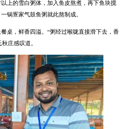
时以上的雪白粥体，加入鱼皮熬煮，再下鱼块搅
，一锅疍家气鼓鱼粥就此熬制成。
桌，鲜香四溢。“粥经过喉咙直接滑下去，香
氏秋庄感叹道。