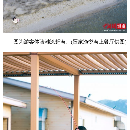
图为游客体验滩涂赶海。(疍家渔悦海上餐厅供图)