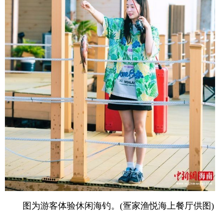
图为游客体验休闲海钓。(疍家渔悦海上餐厅供图)