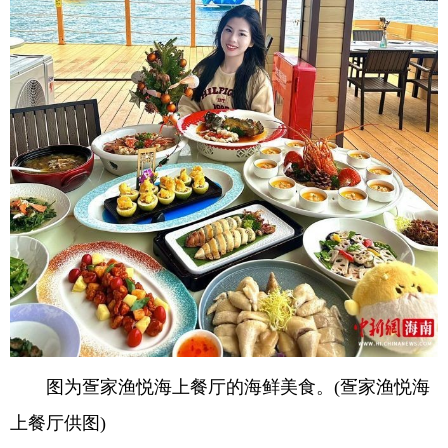
图为疍家渔悦海上餐厅的海鲜美食。(疍家渔悦海
上餐厅供图)