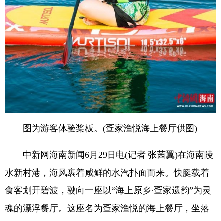
图为游客体验桨板。(疍家渔悦海上餐厅供图)
中新网海南新闻6月29日电(记者 张茜翼)在海南陵
水新村港，海风裹着咸鲜的水汽扑面而来。快艇载着
食客划开碧波，驶向一座以“海上原乡·疍家遗韵”为灵
魂的漂浮餐厅。这座名为疍家渔悦的海上餐厅，坐落