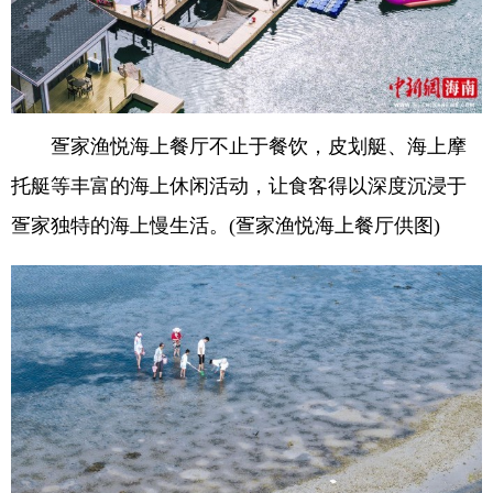
疍家渔悦海上餐厅不止于餐饮，皮划艇、海上摩
托艇等丰富的海上休闲活动，让食客得以深度沉浸于
疍家独特的海上慢生活。(疍家渔悦海上餐厅供图)