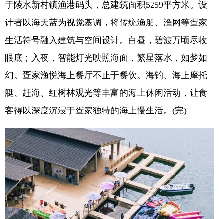
于陵水新村镇渔港码头，总建筑面积5259平方米。设
计者以海天蓝为视觉基调，将传统渔船、渔网等疍家
生活符号融入建筑与空间设计。白昼，碧波万顷尽收
眼底；入夜，智能灯光映照海面，繁星落水，如梦如
幻。疍家渔悦海上餐厅不止于餐饮。海钓、海上摩托
艇、赶海、红树林观光等丰富的海上休闲活动，让食
客得以深度沉浸于疍家独特的海上慢生活。(完)