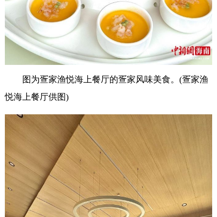
图为疍家渔悦海上餐厅的疍家风味美食。(疍家渔
悦海上餐厅供图)