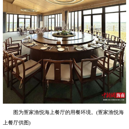
图为疍家渔悦海上餐厅的用餐环境。(疍家渔悦海
上餐厅供图)