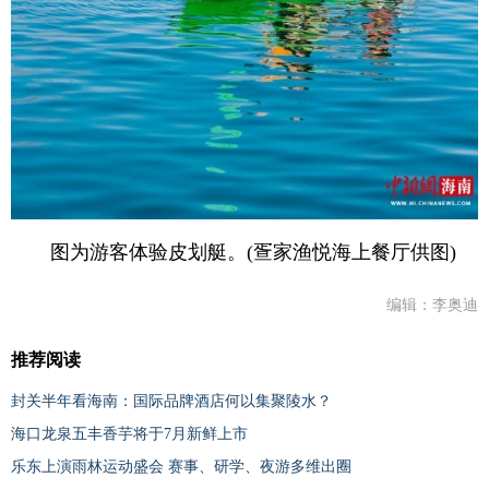
图为游客体验皮划艇。(疍家渔悦海上餐厅供图)
编辑：李奥迪
推荐阅读
封关半年看海南：国际品牌酒店何以集聚陵水？
海口龙泉五丰香芋将于7月新鲜上市
乐东上演雨林运动盛会 赛事、研学、夜游多维出圈