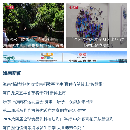
喝汽水、吃雪糕、泳池跳水……
千余种昆虫标本变身艺术品 传
海南陵水南湾猴岛猕猴“花式”避暑
递“自然之美”
广告
广告
海南新闻
海南“揭榜挂帅”攻关南稻数字孪生 育种有望装上“智慧眼”
海口龙泉五丰香芋将于7月新鲜上市
乐东上演雨林运动盛会 赛事、研学、夜游多维出圈
第二届乐东县直机关优秀党建案例宣讲活动举行
2026第四届全球食品饮料论坛海口举行 中外客商拓开放新蓝海
海口澄迈儋州等海域发生赤潮 大量养殖鱼死亡