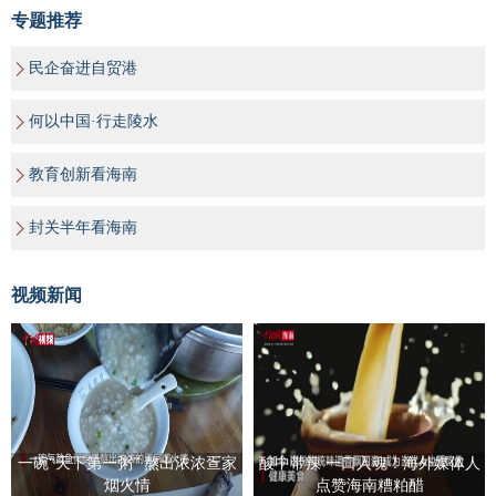
专题推荐
民企奋进自贸港
何以中国·行走陵水
教育创新看海南
封关半年看海南
视频新闻
一碗“天下第一粥” 熬出浓浓疍家
酸中带辣 一口入魂！海外媒体人
烟火情
点赞海南糟粕醋