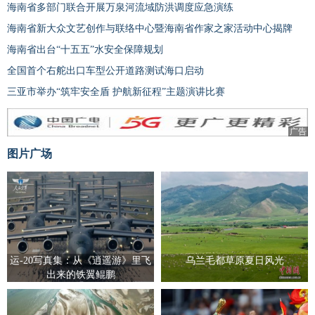
海南省多部门联合开展万泉河流域防洪调度应急演练
海南省新大众文艺创作与联络中心暨海南省作家之家活动中心揭牌
海南省出台“十五五”水安全保障规划
全国首个右舵出口车型公开道路测试海口启动
三亚市举办“筑牢安全盾 护航新征程”主题演讲比赛
广告
图片广场
运-20写真集：从《逍遥游》里飞
乌兰毛都草原夏日风光
出来的铁翼鲲鹏