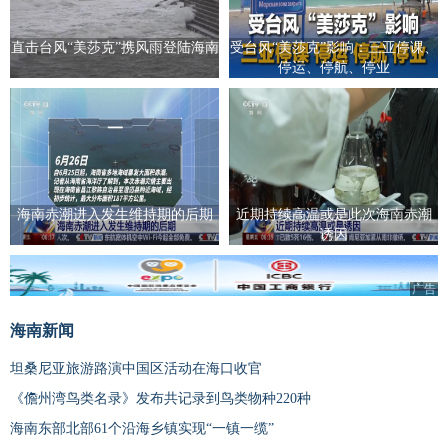
直击台风“美莎克”携风雨登陆海南
受台风“美莎克”影响：三亚停课、
停运、停航、停业
海南赤潮进入发生维持期的后期
近期持续高温或是此次海南赤潮
诱因
广告
海南新闻
坦桑尼亚旅游路演中国区活动在海口收官
《儋州湾鸟类名录》发布共记录到鸟类物种220种
海南东部北部61个沿海乡镇实现“一镇一缆”