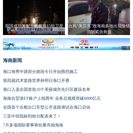
我国成功发射千帆极轨15组卫星
台风“美莎克”致海南多地出现险情
消防紧急救援
广告
海南新闻
海口海秀中路部分路段今日开始围挡施工
第四届武术套路世界杯明日海口开赛
海口入选全国首批10个美丽城市先行区建设名单
海南自贸港EF账户上线两年 业务总规模突破6000亿元
全国首个右舵出口车型公开道路测试在海口启动
三亚中招指标到校分配表来了！
7月多项国际赛事将轮番亮相海南