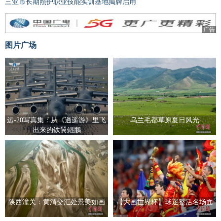
三亚市长期照护职业技能实训基地揭牌启用
广告
图片广场
运-20写真集：从《逍遥游》里飞
乌兰毛都草原夏日风光
出来的铁翼鲲鹏
陕西潼关：黄渭交汇处景美如画
【大画世界杯】球迷整活名场面