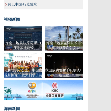
何以中国·行走陵水
视频新闻
海南：地震波探洞 助力
海南：地震监测技术 护
月球基地建设
航商业航天发射安全
化身古典小公主、中国窗
我国成功发射千帆极轨15
花带回家！意大利学子沉
组卫星
浸式感受中国文化
广告
海南新闻