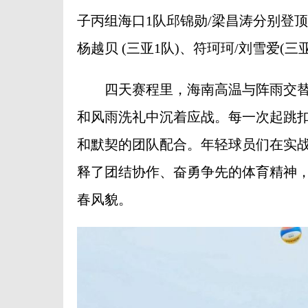
子丙组海口1队邱锦勋/梁昌涛分别登顶
杨越贝 (三亚1队)、符珂珂/刘雪爱(
四天赛程里，海南高温与阵雨交替
和风雨洗礼中沉着应战。每一次起跳
和默契的团队配合。年轻球员们在实
释了团结协作、奋勇争先的体育精神
春风貌。