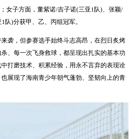
；女子方面，董紫诺/吉子诺(三亚1队)、张颖/
三亚1队)分获甲、乙、丙组冠军。
来袭，但参赛选手始终斗志高昂，在烈日炙烤
扣杀、每一次飞身救球，都呈现出扎实的基本功
战中打磨技术、积累经验，用永不言弃的表现诠
，也展现了海南青少年朝气蓬勃、坚韧向上的青