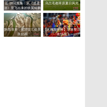
运-20写真集：从《逍遥
乌兰毛都草原夏日风光
游》里飞出来的铁翼鲲鹏
陕西潼关：黄渭交汇处景
【大画世界杯】球迷整活
美如画
名场面