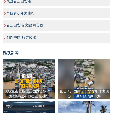
民企奋进自贸港
外国青少年海南行
奋进自贸港 文昌同心圆
何以中国·行走陵水
视频新闻
现场直击！航拍广西六蓝水库下
直击！广西南宁一水库坝体出现
游村镇被淹 救援正在进行
缺口 洪水倾泻到下游