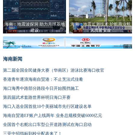
海南：地震波探洞 助力月球基地
海南：地震监测技术 护航商业航
建设
天发射安全
广告
海南新闻
第二届全国全民健身大赛（华南区）游泳比赛海口收官
香港青年逐浪海南自贸港：不止烹法式佳肴
海口海秀中路部分路段今日开始围挡施工
第四届武术套路世界杯明日海口开赛
海口入选全国首批10个美丽城市先行区建设名单
海南自贸港EF账户上线两年 业务总规模突破6000亿元
全国首个右舵出口车型公开道路测试在海口启动
三亚中招指标到校分配表来了！