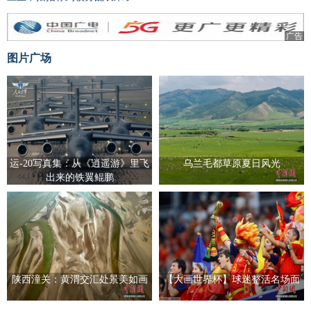
广告
图片广场
运-20写真集：从《逍遥游》里飞
乌兰毛都草原夏日风光
出来的铁翼鲲鹏
陕西潼关：黄渭交汇处景美如画
【大画世界杯】球迷整活名场面