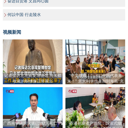
奋进自贸港 文昌同心圆
何以中国·行走陵水
视频新闻
记者探访北京观复博物馆 马未都
“中文很难！”，但“中国代表未
收藏的铜佛像正常展出
来！” 意大利学生暑期到海南“充
电”
广西南宁洪涝灾害已致2人死亡 约
香港创业者尹迪俭：以法式烟