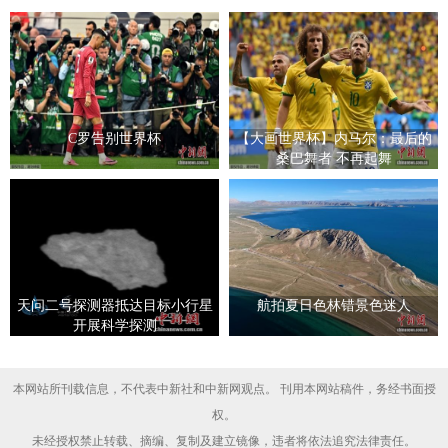
C罗告别世界杯
【大画世界杯】内马尔：最后的
桑巴舞者 不再起舞
天问二号探测器抵达目标小行星
航拍夏日色林错景色迷人
开展科学探测
本网站所刊载信息，不代表中新社和中新网观点。 刊用本网站稿件，务经书面授
权。
未经授权禁止转载、摘编、复制及建立镜像，违者将依法追究法律责任。