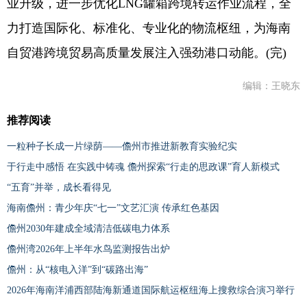
业升级，进一步优化LNG罐箱跨境转运作业流程，全
力打造国际化、标准化、专业化的物流枢纽，为海南
自贸港跨境贸易高质量发展注入强劲港口动能。(完)
编辑：王晓东
推荐阅读
一粒种子长成一片绿荫——儋州市推进新教育实验纪实
于行走中感悟 在实践中铸魂 儋州探索“行走的思政课”育人新模式
“五育”并举，成长看得见
海南儋州：青少年庆“七一”文艺汇演 传承红色基因
儋州2030年建成全域清洁低碳电力体系
儋州湾2026年上半年水鸟监测报告出炉
儋州：从“核电入洋”到“碳路出海”
2026年海南洋浦西部陆海新通道国际航运枢纽海上搜救综合演习举行