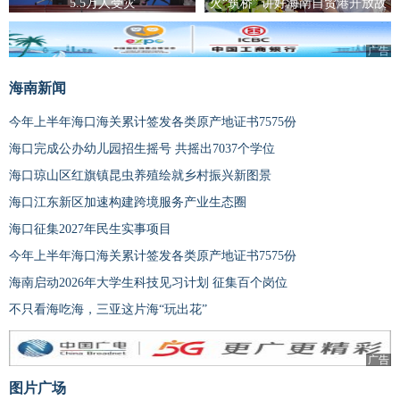
5.5万人受灾
火“筑桥” 讲好海南自贸港开放故
事
广告
海南新闻
今年上半年海口海关累计签发各类原产地证书7575份
海口完成公办幼儿园招生摇号 共摇出7037个学位
海口琼山区红旗镇昆虫养殖绘就乡村振兴新图景
海口江东新区加速构建跨境服务产业生态圈
海口征集2027年民生实事项目
今年上半年海口海关累计签发各类原产地证书7575份
海南启动2026年大学生科技见习计划 征集百个岗位
不只看海吃海，三亚这片海“玩出花”
广告
图片广场