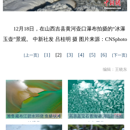
12月18日，在山西吉县黄河壶口瀑布拍摄的“冰瀑
玉壶”景观。 中新社发 吕桂明 摄 图片来源：CNSphoto
[1]
[2]
[3]
[4]
[5]
[6]
[上一页]
[下一页]
编辑：王晓东
雅鲁藏布江碧水环绕 鱼鳞状滩
高原蓝宝石青海湖 湖面封冻如
涂裸露
破碎“玉带”