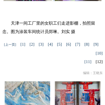
天津一间工厂里的女职工们走进影棚，拍照留
念。图为涂装车间统计员郑琳。刘实 摄
[1]
[2]
[3]
[4]
[5]
[6]
[7]
[8]
[9]
[上一页]
[10]
[11]
[12]
编辑：王晓东