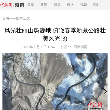
首页
旅游
健康
侨乡
视频
图片
首页
——图片正文
风光壮丽山势巍峨 俯瞰春季新藏公路壮
美风光(3)
2023年03月09日 15:42 来源：
中国新闻网