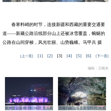
春寒料峭的时节，连接新疆和西藏的重要交通要
道——新藏公路沿线部分山上还被冰雪覆盖，蜿蜒的
公路在山间穿梭，风光壮丽、山势巍峨。马甲兵 摄
[1]
[2]
[3]
[4]
[5]
[6]
[上一页]
[下一页]
编辑：王晓东
杭州亚运会倒计时200天 无人机
西藏昌都边坝县发现约165米长