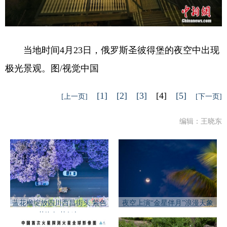
当地时间4月23日，俄罗斯圣彼得堡的夜空中出现
极光景观。图/视觉中国
[1]
[2]
[3]
[4]
[5]
[上一页]
[下一页]
编辑：王晓东
蓝花楹绽放四川西昌街头 紫色
夜空上演“金星伴月”浪漫天象
花海如梦似幻