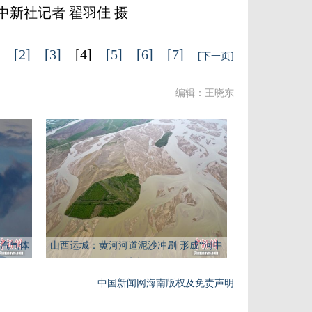
中新社记者 翟羽佳 摄
[2]
[3]
[4]
[5]
[6]
[7]
[下一页]
编辑：王晓东
汽气体
山西运城：黄河河道泥沙冲刷 形成“河中
沙岛”
中国新闻网海南版权及免责声明