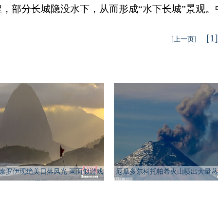
程，部分长城隐没水下，从而形成“水下长城”景观。
[1]
[上一页]
泰罗伊现绝美日落风光 画面似游戏
厄瓜多尔科托帕希火山喷出大量蒸
场景