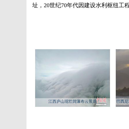
址，20世纪70年代因建设水利枢纽工
江西庐山现壮阔瀑布云景观
巴西尼