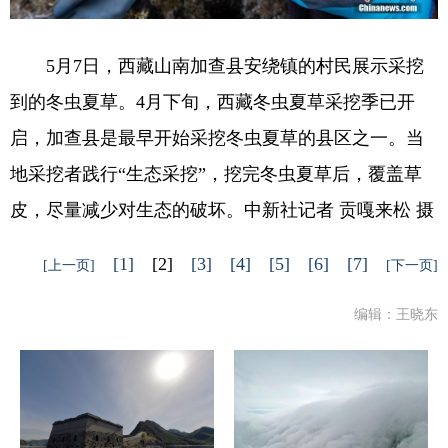
5月7日，西藏山南加查县安绕镇的村民展示采挖
到的冬虫夏草。4月下旬，西藏冬虫夏草采挖季已开
启，加查县是最早开始采挖冬虫夏草的县区之一。当
地采挖者践行“生态采挖”，挖完冬虫夏草后，覆盖草
皮，尽量减少对生态的破坏。中新社记者 贡嘎来松 摄
[1]
[2]
[3]
[4]
[5]
[6]
[7]
[上一页]
[下一页]
编辑：王晓东