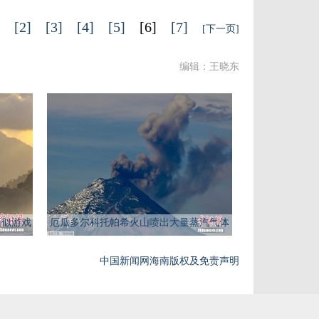
[2]
[3]
[4]
[5]
[6]
[7]
[下一页]
编辑：王晓东
面似游戏
厄瓜多尔科托帕希火山喷出大量蒸汽气体
中国新闻网海南版权及免责声明