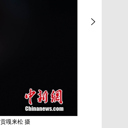
贡嘎来松 摄