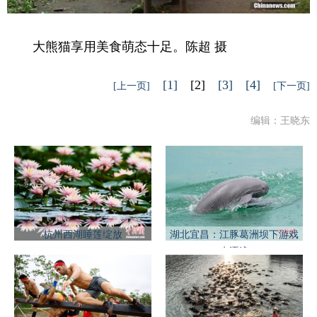
大熊猫享用美食萌态十足。陈超 摄
[1]
[2]
[3]
[4]
[上一页]
[下一页]
编辑：王晓东
杭州西湖睡莲绽放
湖北宜昌：江豚葛洲坝下游戏
水逐浪