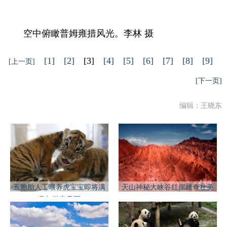
空中俯瞰普姆雍措风光。李林 摄
[1]
[2]
[3]
[4]
[5]
[6]
[7]
[8]
[9]
[上一页]
[下一页]
编辑：王晓东
五胞胎人工喂养虎宝宝即将满
天山神秘大峡谷红崖雄奇壮美
月与游客见面