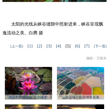
太阳的光线从峡谷缝隙中照射进来，峡谷呈现飘
逸流动之美。白腾 摄
[1]
[2]
[3]
[4]
[5]
[6]
[7]
[上一页]
[下一页]
编辑：王晓东
南京玄武湖绽放“双色睡莲”
山西运城七彩盐湖景色美