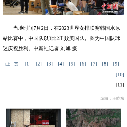
当地时间7月2日，在2023世界女排联赛韩国水原
站比赛中，中国队以3比2击败美国队。图为中国队球
迷庆祝胜利。中新社记者 刘旭 摄
[1]
[2]
[3]
[4]
[5]
[6]
[7]
[8]
[9]
[上一页]
[10]
[11]
编辑：王晓东