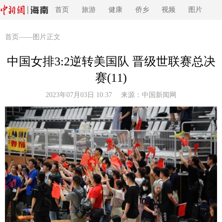
首页
旅游
健康
侨乡
视频
图片
首页
——图片正文
中国女排3:2逆转美国队 晋级世联赛总决
赛(11)
2023年07月03日 10:37 来源：
中国新闻网