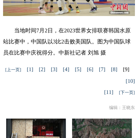
当地时间7月2日，在2023世界女排联赛韩国水原
站比赛中，中国队以3比2击败美国队。图为中国队球
员在比赛中庆祝得分。中新社记者 刘旭 摄
[1]
[2]
[3]
[4]
[5]
[6]
[7]
[8]
[9]
[上一页]
[10]
[11]
[下一页]
编辑：王晓东