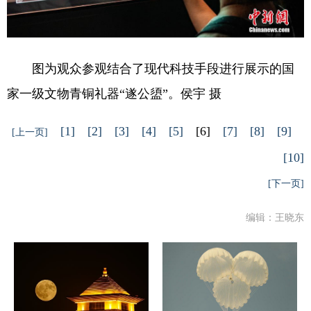
图为观众参观结合了现代科技手段进行展示的国
家一级文物青铜礼器“遂公盨”。侯宇 摄
[1]
[2]
[3]
[4]
[5]
[6]
[7]
[8]
[9]
[上一页]
[10]
[下一页]
编辑：王晓东