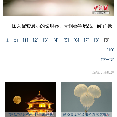
图为配套展示的珐琅器、青铜器等展品。侯宇 摄
[1]
[2]
[3]
[4]
[5]
[6]
[7]
[8]
[9]
[上一页]
[10]
[下一页]
编辑：王晓东
“超低”满月亮相 17年来最低
第75集团军某旅伞降实跳现场