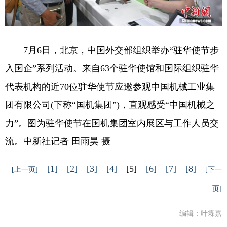
7月6日，北京，中国外交部组织举办“驻华使节步
入国企”系列活动。来自63个驻华使馆和国际组织驻华
代表机构的近70位驻华使节应邀参观中国机械工业集
团有限公司(下称“国机集团”)，直观感受“中国机械之
力”。图为驻华使节在国机集团室内展区与工作人员交
流。中新社记者 田雨昊 摄
[1]
[2]
[3]
[4]
[5]
[6]
[7]
[8]
[上一页]
[下一
页]
编辑：叶霖嘉