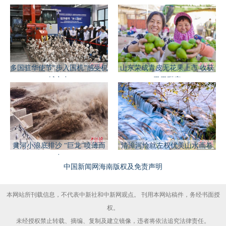
多国驻华使节“步入国机”感受机
山东荣成青皮无花果上市 收获
械之力
累累甜蜜
黄河小浪底排沙 “巨龙”喷薄而
清漳河绘就左权优美山水画卷
出
中国新闻网海南版权及免责声明
本网站所刊载信息，不代表中新社和中新网观点。 刊用本网站稿件，务经书面授
权。
未经授权禁止转载、摘编、复制及建立镜像，违者将依法追究法律责任。