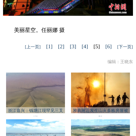
美丽星空。任丽娜 摄
[1]
[2]
[3]
[4]
[5]
[6]
[上一页]
[下一页]
编辑：王晓东
浙江嘉兴：钱塘江现罕见三叉
雅典附近发生山火多栋房屋被
潮
毁