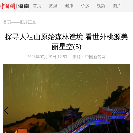
首页
旅游
健康
侨乡
视频
图片
首页
——图片正文
探寻人祖山原始森林谧境 看世外桃源美
丽星空(5)
2023年07月19日 12:53 来源：
中国新闻网