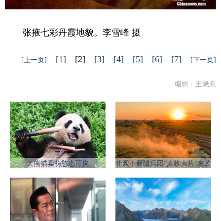
张掖七彩丹霞地貌。李雪峰 摄
[1]
[2]
[3]
[4]
[5]
[6]
[7]
[上一页]
[下一页]
编辑：王晓东
大熊猫卖萌憨态可掬
壮观！新疆兵团“麦收大片”来袭