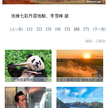
张掖七彩丹霞地貌。李雪峰 摄
[1]
[2]
[3]
[4]
[5]
[6]
[7]
[上一页]
[下一页]
编辑：王晓东
大熊猫卖萌憨态可掬
壮观！新疆兵团“麦收大片”来袭