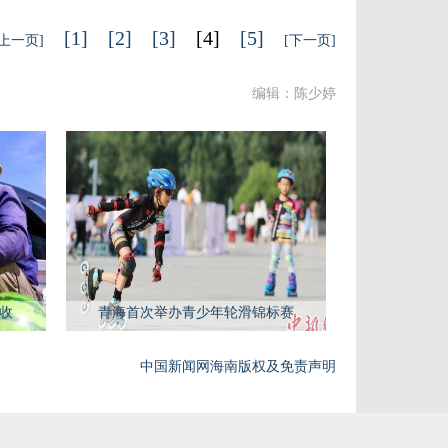
[1]
[2]
[3]
[4]
[5]
[上一页]
[下一页]
编辑：陈少婷
增收
青海首次举办青少年轮滑锦标赛
中国新闻网海南版权及免责声明