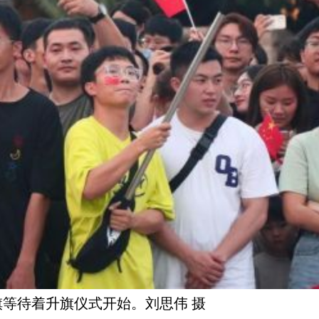
待着升旗仪式开始。刘思伟 摄