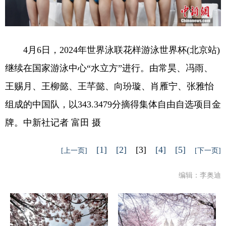
4月6日，2024年世界泳联花样游泳世界杯(北京站)
继续在国家游泳中心“水立方”进行。由常昊、冯雨、
王赐月、王柳懿、王芊懿、向玢璇、肖雁宁、张雅怡
组成的中国队，以343.3479分摘得集体自由自选项目金
牌。中新社记者 富田 摄
[1]
[2]
[3]
[4]
[5]
[上一页]
[下一页]
编辑：李奥迪