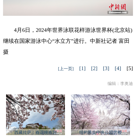
4月6日，2024年世界泳联花样游泳世界杯(北京站)
继续在国家游泳中心“水立方”进行。中新社记者 富田
摄
[1]
[2]
[3]
[4]
[5]
[上一页]
编辑：李奥迪
西藏拉萨：春花映布宫
纽约民众中央公园赏樱