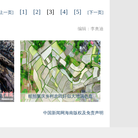
[1]
[2]
[3]
[4]
[5]
[上一页]
[下一页]
编辑：李奥迪
观
航拍重庆乡村农田好似大地调色盘
中国新闻网海南版权及免责声明