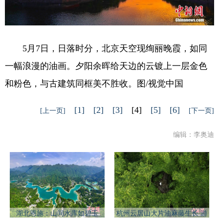
5月7日，日落时分，北京天空现绚丽晚霞，如同
一幅浪漫的油画。夕阳余晖给天边的云镀上一层金色
和粉色，与古建筑同框美不胜收。图/视觉中国
[1]
[2]
[3]
[4]
[5]
[6]
[上一页]
[下一页]
编辑：李奥迪
湖北恩施：山间水库如碧玉
杭州云居山大片油麻藤生长 游