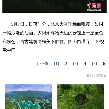
5月7日，日落时分，北京天空现绚丽晚霞，如同
一幅浪漫的油画。夕阳余晖给天边的云镀上一层金色
和粉色，与古建筑同框美不胜收。图为白塔寺。图/视
觉中国
[1]
[2]
[3]
[4]
[5]
[6]
[上一页]
编辑：李奥迪