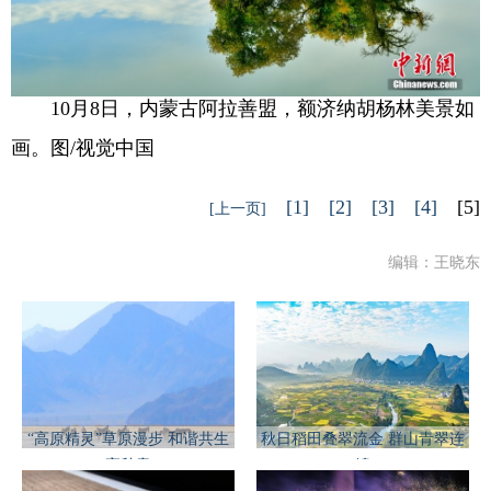
10月8日，内蒙古阿拉善盟，额济纳胡杨林美景如
画。图/视觉中国
[1]
[2]
[3]
[4]
[5]
[上一页]
编辑：王晓东
“高原精灵”草原漫步 和谐共生
秋日稻田叠翠流金 群山青翠连
享秋意
绵