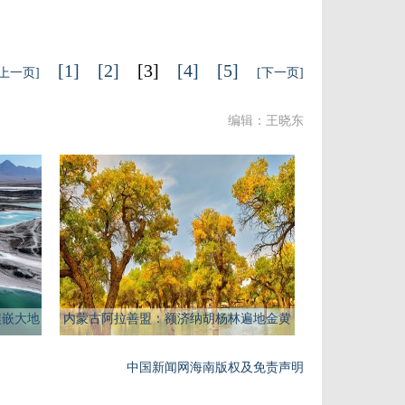
[1]
[2]
[3]
[4]
[5]
[上一页]
[下一页]
编辑：王晓东
镶嵌大地
内蒙古阿拉善盟：额济纳胡杨林遍地金黄
中国新闻网海南版权及免责声明