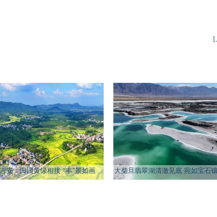
吉安：田园黄绿相接 “丰”景如画
大柴旦翡翠湖清澈见底 宛如宝石