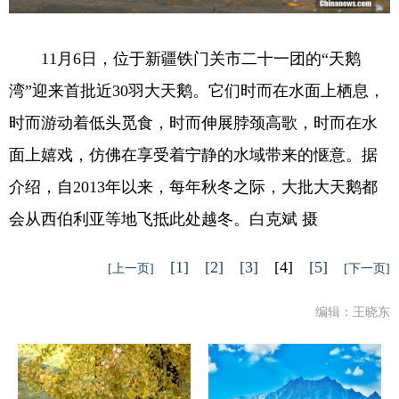
11月6日，位于新疆铁门关市二十一团的“天鹅
湾”迎来首批近30羽大天鹅。它们时而在水面上栖息，
时而游动着低头觅食，时而伸展脖颈高歌，时而在水
面上嬉戏，仿佛在享受着宁静的水域带来的惬意。据
介绍，自2013年以来，每年秋冬之际，大批大天鹅都
会从西伯利亚等地飞抵此处越冬。白克斌 摄
[1]
[2]
[3]
[4]
[5]
[上一页]
[下一页]
编辑：王晓东