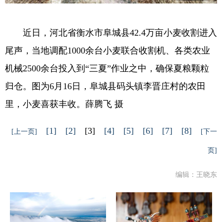
近日，河北省衡水市阜城县42.4万亩小麦收割进入
尾声，当地调配1000余台小麦联合收割机、各类农业
机械2500余台投入到“三夏”作业之中，确保夏粮颗粒
归仓。图为6月16日，阜城县码头镇李晋庄村的农田
里，小麦喜获丰收。薛腾飞 摄
[1]
[2]
[3]
[4]
[5]
[6]
[7]
[8]
[上一页]
[下一
页]
编辑：王晓东